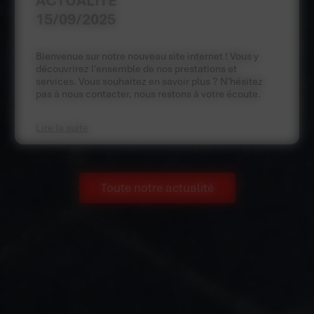
ACTUALITÉ
15/09/2025
Bienvenue sur notre nouveau site internet ! Vous y
découvrirez l'ensemble de nos prestations et
services. Vous souhaitez en savoir plus ? N'hésitez
pas à nous contacter, nous restons à votre écoute.
Lire la suite
Toute notre actualité