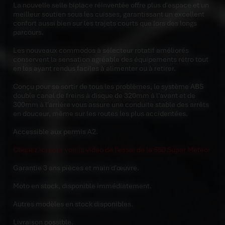
La nouvelle selle biplace réinventée offre plus d'espace et un
meilleur soutien sous les cuisses, garantissant un excellent
confort aussi bien sur les trajets courts que lors des longs
parcours.
Les nouveaux commodos à sélecteur rotatif améliorés
conservent la sensation agréable des équipements rétro tout
en les ayant rendus faciles à alimenter ou à retirer.
Conçu pour se sortir de tous les problèmes, le système ABS
double canal de freins à disque de 320mm à l'avant et de
300mm à l'arrière vous assure une conduite stable des arrêts
en douceur, même sur les routes les plus accidentées.
Accessible aux permis A2.
Cliquez ici pour voir la vidéo de l'essai de la 650 Super Meteor
Garantie 3 ans pièces et main d'œuvre.
Moto en stock, disponible immédiatement.
Autres modèles en stock disponibles.
Livraison possible.