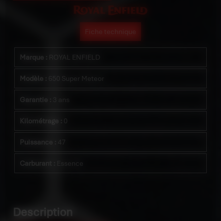
Fiche technique
Marque :
ROYAL ENFIELD
Modèle :
650 Super Meteor
Garantie :
3 ans
Kilométrage :
0
Puissance :
47
Carburant :
Essence
Description