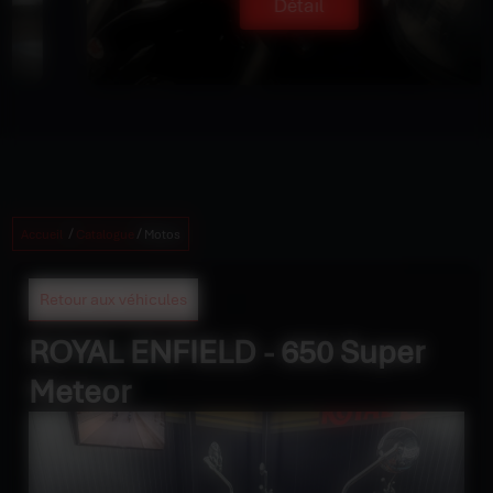
Détail
/
/
Accueil
Catalogue
Motos
Retour aux véhicules
ROYAL ENFIELD - 650 Super
Meteor
8 090 €