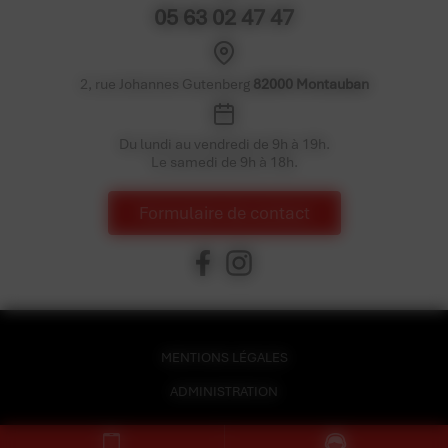
05 63 02 47 47
2, rue Johannes Gutenberg
82000 Montauban
Du lundi au vendredi de 9h à 19h.
Le samedi de 9h à 18h.
Formulaire de contact
MENTIONS LÉGALES
ADMINISTRATION