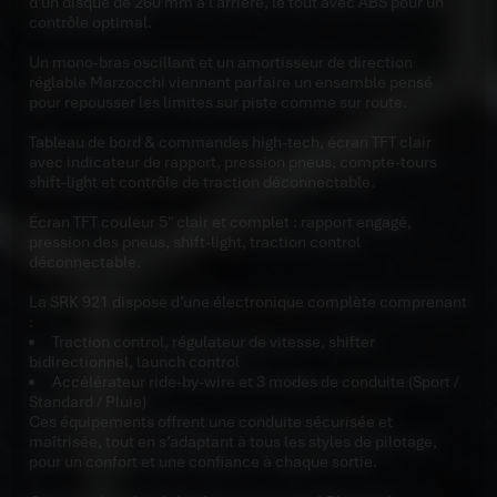
d’un disque de 260 mm à l’arrière, le tout avec ABS pour un
contrôle optimal.
Un mono-bras oscillant et un amortisseur de direction
réglable Marzocchi viennent parfaire un ensemble pensé
pour repousser les limites sur piste comme sur route.
Tableau de bord & commandes high-tech, écran TFT clair
avec indicateur de rapport, pression pneus, compte-tours
shift-light et contrôle de traction déconnectable.
Écran
TFT couleur 5″ clair et complet : rapport engagé,
pression des pneus, shift-light, traction control
déconnectable.
La SRK 921 dispose d’une électronique complète comprenant
:
Traction control, régulateur de vitesse, shifter
bidirectionnel, launch control
Accélérateur ride-by-wire et 3 modes de conduite (Sport /
Standard / Pluie)
Ces équipements offrent une conduite sécurisée et
maîtrisée, tout en s’adaptant à tous les styles de pilotage,
pour un confort et une confiance à chaque sortie.