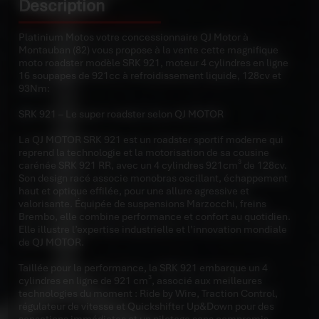
Description
Platinium Motos votre concessionnaire QJ Motor à
Montauban (82) vous propose à la vente cette magnifique
moto roadster modèle SRK 921, moteur 4 cylindres en ligne
16 soupapes de 921cc à refroidissement liquide, 128cv et
93Nm:
SRK 921 – Le super roadster selon QJ MOTOR
La QJ MOTOR SRK 921 est un roadster sportif moderne qui
reprend la technologie et la motorisation de sa cousine
carénée SRK 921 RR, avec un 4 cylindres 921cm³ de 128cv.
Son design racé associe monobras oscillant, échappement
haut et optique effilée, pour une allure agressive et
valorisante. Équipée de suspensions Marzocchi, freins
Brembo, elle combine performance et confort au quotidien.
Elle illustre l’expertise industrielle et l’innovation mondiale
de QJ MOTOR.
Taillée pour la performance, la SRK 921 embarque un 4
cylindres en ligne de 921 cm³, associé aux meilleures
technologies du moment : Ride by Wire, Traction Control,
régulateur de vitesse et Quickshifter Up&Down pour des
sensations immédiates et un pilotage sans compromis.