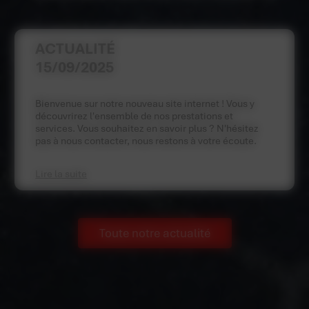
ACTUALITÉ
15/09/2025
Bienvenue sur notre nouveau site internet ! Vous y
découvrirez l'ensemble de nos prestations et
services. Vous souhaitez en savoir plus ? N'hésitez
pas à nous contacter, nous restons à votre écoute.
Lire la suite
Toute notre actualité