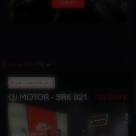
Détail
/
/
Accueil
Catalogue
Motos
Retour aux véhicules
QJ MOTOR - SRK 921
10 399 €