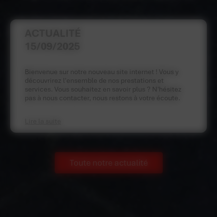
ACTUALITÉ
15/09/2025
Bienvenue sur notre nouveau site internet ! Vous y
découvrirez l'ensemble de nos prestations et
services. Vous souhaitez en savoir plus ? N'hésitez
pas à nous contacter, nous restons à votre écoute.
Lire la suite
Toute notre actualité