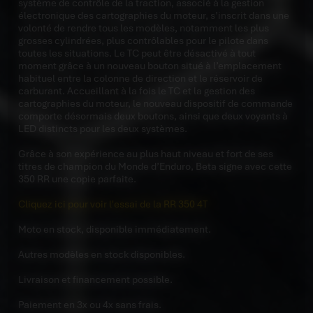
système de contrôle de la traction, associé à la gestion
électronique des cartographies du moteur, s’inscrit dans une
volonté de rendre tous les modèles, notamment les plus
grosses cylindrées, plus contrôlables pour le pilote dans
toutes les situations. Le TC peut être désactivé à tout
moment grâce à un nouveau bouton situé à l’emplacement
habituel entre la colonne de direction et le réservoir de
carburant. Accueillant à la fois le TC et la gestion des
cartographies du moteur, le nouveau dispositif de commande
comporte désormais deux boutons, ainsi que deux voyants à
LED distincts pour les deux systèmes.
Grâce à son expérience au plus haut niveau et fort de ses
titres de champion du Monde d’Enduro, Beta signe avec cette
350 RR une copie parfaite.
Cliquez ici pour voir l'essai de la RR 350 4T
Moto en stock, disponible immédiatement.
Autres modèles en stock disponibles.
Livraison et financement possible.
Paiement en 3x ou 4x sans frais.