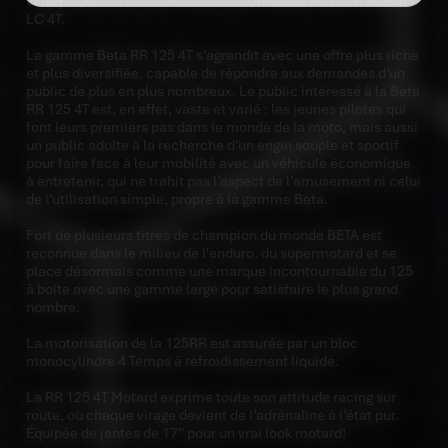
vous propose à la vente cette moto, modèle RR125 R Motard
LC 4T.
La gamme Beta RR 125 4T s’agrandit avec une offre plus riche
et plus diversifiée, capable de répondre aux demandes d’un
public de plus en plus nombreux. Le public intéressé à la Beta
RR 125 4T est, en effet, vaste et varié : les jeunes pilotes qui
font leurs premiers pas dans le monde de la moto, mais aussi
un public adulte à la recherche d’un engin souple et sportif
pour faire face à leur mobilité avec un véhicule économique
à entretenir, qui ne trahit pas l’aspect de l’amusement ni celui
de l’utilisation simple, propre à la gamme Beta.
Fort de plusieurs titres de champion du monde BETA est
reconnue dans le milieu de l'enduro, du supermotard et se
place désormais comme une marque incontournable du 125
à boite avec une gamme large pour satisfaire le plus grand
nombre.
La motorisation de la 125RR est assurée par un bloc
monocylindre 4 Temps à refroidissement liquide.
La RR 125 4T Motard exprime toute son attitude racing sur
route, où chaque virage devient de l’adrénaline à l’état pur.
Équipée de jantes de 17” pour un vrai look motard!