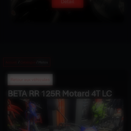
Détail
/
/
Accueil
Catalogue
Motos
Retour aux véhicules
BETA RR 125R Motard 4T LC
5 230 €