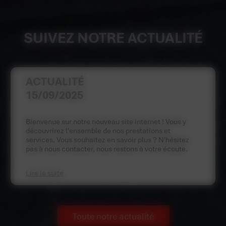
SUIVEZ NOTRE ACTUALITÉ
ACTUALITÉ
15/09/2025
Bienvenue sur notre nouveau site internet ! Vous y
découvrirez l'ensemble de nos prestations et
services. Vous souhaitez en savoir plus ? N'hésitez
pas à nous contacter, nous restons à votre écoute.
Lire la suite
Toute notre actualité