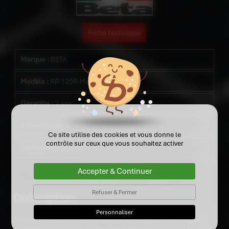
Fiche technique
Marque :
BETA
Modèle :
RR 125R Motard 4T LC
Garantie :
2 ans
Kilométrage :
0
Ce site utilise des cookies et vous donne le
contrôle sur ceux que vous souhaitez activer
Carburant :
Essence
Accepter & Continuer
Refuser & Fermer
Description
Personnaliser
Platinium Motos votre concessionnaire Beta à Montauban