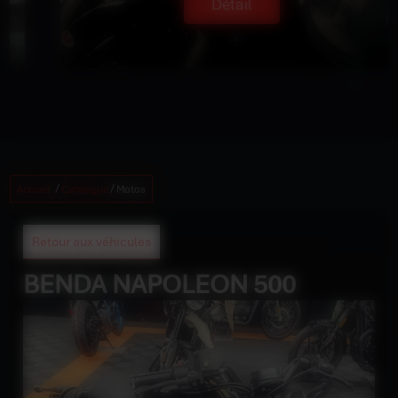
Détail
/
/
Accueil
Catalogue
Motos
Retour aux véhicules
BENDA NAPOLEON 500
6 990 €