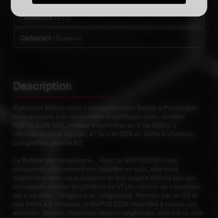
Puissance :
47,5
Carburant :
Essence
Description
Platinium Motos votre concessionnaire Benda à Montauban
vous propose à la vente cette magnifique moto, modèle
NAPOLEON 500, moteur bicylindres en V de 500cc à
refroidissement liquide, 47,5cv et 42N.m, boîte 6 vitesses,
compatible permis A2.
Le Bobber par excellence... Avec la NAPOLEON vous
savourerez pleinement vos balades en solo, elle vous
surprendra avec sa puissance et son couple délivré par son
incroyable moteur bicylindres en V! Un custom de caractère
qui a su allier l’élégance et l’originalité. Animée par un V2 et
une boîte à 6 vitesses, la NAPOLEON répondra à toutes vos
attentes. Vous la cherchiez depuis longtemps, elle est là, elle