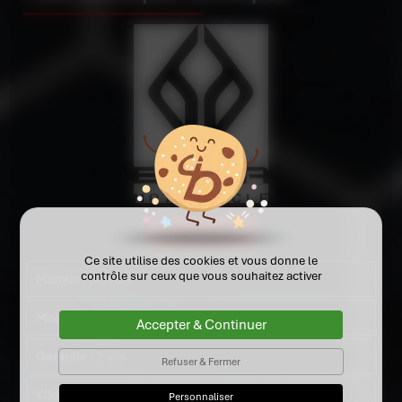
Fiche technique
Ce site utilise des cookies et vous donne le
contrôle sur ceux que vous souhaitez activer
Marque :
BENDA
Modèle :
NAPOLEON 500
Accepter & Continuer
Garantie :
2 ans
Refuser & Fermer
Kilométrage :
0
Personnaliser