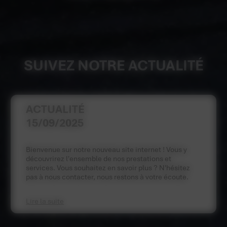
SUIVEZ NOTRE ACTUALITÉ
ACTUALITÉ
15/09/2025
Bienvenue sur notre nouveau site internet ! Vous y
découvrirez l'ensemble de nos prestations et
services. Vous souhaitez en savoir plus ? N'hésitez
pas à nous contacter, nous restons à votre écoute.
Lire la suite