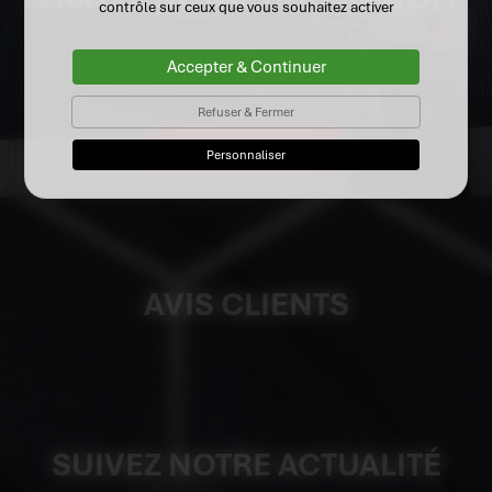
contrôle sur ceux que vous souhaitez activer
Accepter & Continuer
Refuser & Fermer
Galerie photos
Personnaliser
AVIS CLIENTS
SUIVEZ NOTRE ACTUALITÉ