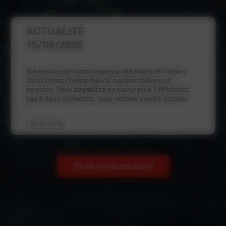
ACTUALITÉ
15/09/2025
Bienvenue sur notre nouveau site internet ! Vous y
découvrirez l'ensemble de nos prestations et
services. Vous souhaitez en savoir plus ? N'hésitez
pas à nous contacter, nous restons à votre écoute.
Lire la suite
Toute notre actualité